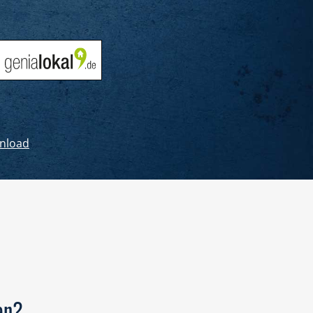
nload
en?