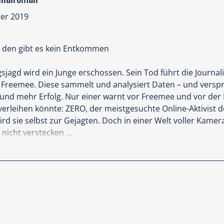
ber 2019
r den gibt es kein Entkommen
sjagd wird ein Junge erschossen. Sein Tod führt die Journal
m Freemee. Diese sammelt und analysiert Daten – und verspr
und mehr Erfolg. Nur einer warnt vor Freemee und vor der M
rleihen könnte: ZERO, der meistgesuchte Online-Aktivist de
rd sie selbst zur Gejagten. Doch in einer Welt voller Kamer
nicht verstecken …
st" von Marc Elsberg ist ein super spannender und erschreck
chdenken anregt.
" von Elsberg gelesen habe, hat mir dieses Buch sogar noch
e an gefesselt, da die Geschichte mich vom Anfang bis zum 