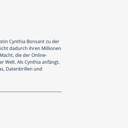
istin Cynthia Bonsant zu der
icht dadurch ihren Millionen
acht, die der Online-
r Welt. Als Cynthia anfängt,
as, Datenbrillen und
end realistischer
 besser gefallen.
Ende in ihren Bann gezogen