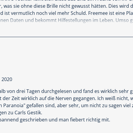
 was sie ohne diese Brille nicht gewusst hätten. Dies wir
ist vermutlich noch viel mehr Schuld. Freemee ist eine Pla
igenen Daten und bekommt Hilfestellungen im Leben. Umso 
 bekommt man auch, die noch dazu sehr erfolgreich zu sein
sein, die Intelligenz, den Umgang mit anderen und so eben 
s Miteinander, Liebesbeziehungen. Diese Plattform kann we
Doch will das dann die Plattform oder die Macher davon? 
wohl nicht mehr wesentlich.
m auf die Spur und stößt dabei auf Zero. Zero ist Aktivist 
 wie Freemee zu stürzen. Er wird gesucht und das könnte ei
l 2020
Spirale der Verfolgung hinein gezogen, die sich nicht mehr ko
lb von drei Tagen durchgelesen und fand es wirklich sehr g
der Zeit wirklich auf die Nerven gegangen. Ich weiß nicht, w
 ich auch und zwar wegen dem unsagbar tollen Buch Blacko
Paranoia" gefallen sind, aber sehr, um nicht zu sagen viel z
ndern auch gehört und empfohlen und und und. Der Autor k
en zu Carls Gestik.
s sehr ironisch, was ich eigentlich nicht möchte. Zero ist ein 
spannend geschrieben und man fiebert richtig mit.
er weder an die Tiefe noch an die Spannung von Blackout. Vie
s Internet, Transparenz und Datenschutz weiß, als ich es üb