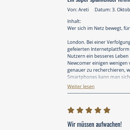
Von: Areti
Datum: 3. Okto
Inhalt:
Wer sich im Netz bewegt, fü
London. Bei einer Verfolgung
gefeierten Internetplattfor
Nutzern ein besseres Leben 
Newcomer einigen wenigen ve
genauer zu recherchieren, wi
Smartphones kann man sich 
Weiter lesen
Meine Meinung:
"Zero. Sie wissen, was du tu
Kriminalroman, der zum Na
Nachdem ich schon "Blackout
Wir müssen aufwachen!
Ich war von der ersten Seit