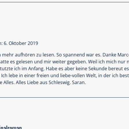
 man sich oft dabei erwischt zu denken - ach so spannend bin
sie von mir wissen? - ist das Thema eher nicht so spannend
tion.
des Buches dynamisch und leicht aufregend. Es werden viel
ashtags. Wirklich Spaß gemacht, hat mir, zusehen wie das I
d streut, auch völlig irre führen können und so Wahrheiten
: 6. Oktober 2019
 mehr aufhören zu lesen. So spannend war es. Danke Marcel.
hatte es gelesen und mir weiter gegeben. Weil ich mich nur 
hlig vielen Charakteren zu tun, die oft klischeebehaftet si
tutzte ich im Anfang. Habe es aber keine Sekunde bereut es
auf verschiedene Situationen.
Ich lebe in einer freien und liebe-vollen Welt, in der ich be
le Alles. Alles Liebe aus Schleswig. Saran.
st es mir sehr leicht gefallen, schnell durch das Buch zu ko
ise hätte es mich jedoch eine halbe Ewigkeit gefordert, we
eden Fall, allerdings möchte ich betonen, dass man nicht m
en sollte. Es macht Spaß und ist spannend, aber eben nich
inalroman