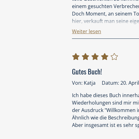
einem gesuchten Verbrecher,
Doch Moment, an seinem Tod 
hier, verkauft man seine e
arbeitet umso bessere Tipps
Weiter lesen
nicht nur das Selbstbewusst
Leben, sondern auch soziale
komplette Leben verändern. 
irgendwer eben, man selbst 
Gutes Buch!
Cynthia geht dieser Plattfor
aufzuklären und Plattformen
Von: Katja
Datum: 20. Apri
schnell wird Cynthia in eine 
Ich habe dieses Buch innerha
Wiederholungen sind mir mit 
Neugierig geworden? Das war
der Ausdruck "Willkommen in 
schon mehrfach gelesen, so
Ähnlich wie die Beschreibung
leisten. Das klingt jetzt alle
Aber insgesamt ist es sehr 
Zeitgeist. Es kommt nur leid
ich selbst viel mehr über da