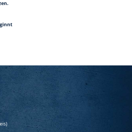
zen.
ginnt
eis)