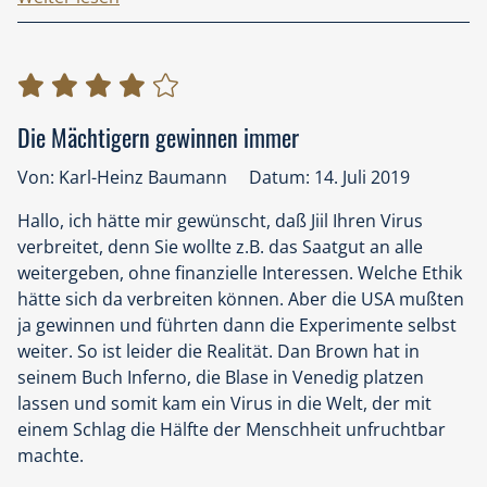
gelernt, dass sich Dichter in der Vergangenheit oft der
Fabel bedient haben, um gesellschaftskritische
Zusammenhänge einer breiteren Öffentlichkeit leicht
verständlich zu vermitteln. In seinem Roman „Gier“
entwickelt Marc Elsberg gekonnt die „Bauernfabel“ um
Die Mächtigern gewinnen immer
auf die realen Erkenntnisse der Londoner
Wissenschaftler und ihre praktische Bedeutung für die
Von: Karl-Heinz Baumann
Datum: 14. Juli 2019
weitere gesellschaftliche Entwicklung aufmerksam zu
Hallo, ich hätte mir gewünscht, daß Jiil Ihren Virus
machen. Eine animierte Version der „Bauernfabel“ ist
verbreitet, denn Sie wollte z.B. das Saatgut an alle
auf der Website: https://gier-das-buch.de/ zu finden,
weitergeben, ohne finanzielle Interessen. Welche Ethik
ebenso wie ein Link zu den, dem Buch zugrunde
hätte sich da verbreiten können. Aber die USA mußten
liegenden, wissenschaftlich-mathematischen Papieren
ja gewinnen und führten dann die Experimente selbst
des London Mathematical Laboratory (LML).
weiter. So ist leider die Realität. Dan Brown hat in
Der Roman „Gier“ und insbesondere der reale Kern
seinem Buch Inferno, die Blase in Venedig platzen
der „Bauernfabel“ haben mich aktiv werden lassen und
lassen und somit kam ein Virus in die Welt, der mit
so bin ich auf die WeQ Economy aufmerksam
einem Schlag die Hälfte der Menschheit unfruchtbar
geworden. „WeQ – more than IQ“ – die gigantischen
machte.
Potentiale der WeQ Economy faszinieren täglich mehr
Menschen. Längst haben Schulen, Universitäten,