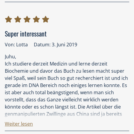
nimmt einen zu großen und nicht spannenden Teil des
Buches ein.
Trotzdem, Ihr Buch ist ein Muss und sollte auch von
Frau Karliczek (Bundesforschungsministerin) und
Super interessant
anderen, die über das Thema Gentechnik zu
entscheiden haben, gelesen werden.
Von: Lotta
Datum: 3. Juni 2019
Juhu,
Ich studiere derzeit Medizin und lerne derzeit
Biochemie und davor das Buch zu lesen macht super
viel Spaß, weil sein Buch so gut recherchiert ist und ich
gerade im DNA Bereich noch einiges lernen konnte. Es
ist aber auch total beängstigend, wenn man sich
vorstellt, dass das Ganze vielleicht wirklich werden
könnte oder es schon längst ist. Die Artikel über die
genmanipulierten Zwillinge aus China sind ja bereits
überall im Netz nachzulesen. Ein tolles Buch, eine tolle
Weiter lesen
Geschichte gespickt mit gruseligen Wahrheiten über