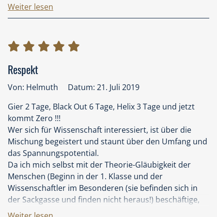
der breiten Öffentlichkeit bis heute weitestgehend
Weiter lesen
unbekannt sein und dennoch bergen sie eine
gesellschaftspolitische Brisanz in sich, die mit
Sicherheit Auswirkungen auf die weitere Entwicklung
der menschlichen Zivilisation haben wird.
Diese Gruppe von Wissenschaftlern hat nichts
Respekt
Geringeres geleistet, als den mathematischen Beleg zu
erbringen, dass das wissenschaftliche Fundament
Von: Helmuth
Datum: 21. Juli 2019
unserer gesamten bisherigen gesellschaftlichen
Gier 2 Tage, Black Out 6 Tage, Helix 3 Tage und jetzt
Entwicklung fehlerhaft ist. Vereinfacht ausgedrückt,
kommt Zero !!!
haben die Londoner Wissenschaftler den
Wer sich für Wissenschaft interessiert, ist über die
mathematischen Nachweis erbracht, das faire
Mischung begeistert und staunt über den Umfang und
Kooperation dem vorherrschenden
das Spannungspotential.
Konkurrenzdenken wirtschaftlich überlegen ist und zu
Da ich mich selbst mit der Theorie-Gläubigkeit der
mehr Wohlstand für alle führt. Die Konsequenz aus
Menschen (Beginn in der 1. Klasse und der
dieser Erkenntnis bedeutet nicht weniger als einen
Wissenschaftler im Besonderen (sie befinden sich in
Paradigmenwechsel in der künftigen Entwicklung der
der Sackgasse und finden nicht heraus!) beschäftige,
menschlichen Zivilisation!
sind diese Bücher sensationell. Vielen Dank.
In meiner lang zurückliegenden Schulzeit habe ich
Weiter lesen