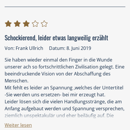
Thinktanks, Start-Ups und progressive etablierte
Unternehmen weltweit damit begonnen, diese
Potentiale zu erschließen und nachhaltig zu nutzen.
WeQ Economy – eine Wirtschaft für den Menschen:
Der Paradigmenwechsel hat bereits begonnen!
Schockierend, leider etwas langweilig erzählt
Für mich ist der Roman „Gier“ ein fabelhafter
Motivator, um mich mit der Philosophie der WeQ
Von: Frank Ullrich
Datum: 8. Juni 2019
Economy und ihren faszinierenden Potentialen aktiv
Sie haben wieder einmal den Finger in die Wunde
auseinanderzusetzen. Danke an Marc Elsberg.
unserer ach so fortschrittlichen Zivilisation gelegt. Eine
beeindruckende Vision von der Abschaffung des
Menschen.
Mit fehlt es leider an Spannung ,welches der Untertitel
-Sie werden uns ersetzen- bei mir erzeugt hat.
Leider lösen sich die vielen Handlungsstränge, die am
Anfang aufgebaut werden und Spannung versprechen,
ziemlich unspektakulär und eher beiläufig auf. Die
Dialoge von Greg, Helen und Co. musste ich
Weiter lesen
irgendwann quer lesen, die Handlung in New Garden