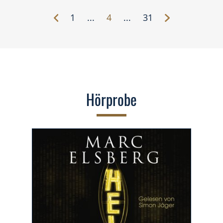
unsere Zukunft.
1
...
4
...
31
Hörprobe