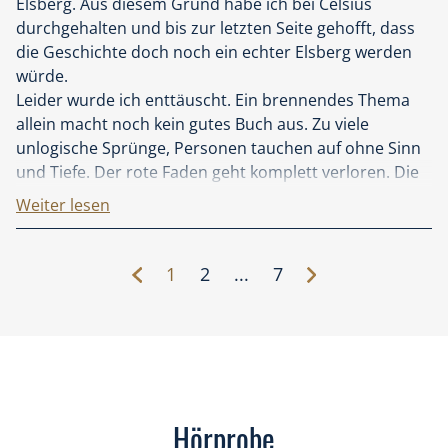
Elsberg. Aus diesem Grund habe ich bei Celsius
durchgehalten und bis zur letzten Seite gehofft, dass
die Geschichte doch noch ein echter Elsberg werden
würde.
Leider wurde ich enttäuscht. Ein brennendes Thema
allein macht noch kein gutes Buch aus. Zu viele
unlogische Sprünge, Personen tauchen auf ohne Sinn
und Tiefe. Der rote Faden geht komplett verloren. Die
Idee, gewisse Szenarien über ein "Imagevideo" zu
Weiter lesen
erzählen, ist beim ersten Mal gut, dieses Stilmittel aber
dauernd anzuwenden, ist lähmend. Schade.
1
2
...
7
Hörprobe