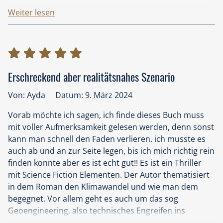
Das Buch beginnt direkt spannend, als mysteriöse
Weiter lesen
Flugobjekte im chinesischen Luftraum auftauchen. Alle
großen Länder geraten in Alarmbereitschaft, scheint
es doch so, als wolle China Taiwan angreifen. Schnell
kommt jedoch heraus, dass es sich bei den
Flugobjekten um Klimadrohnen handelt, mit den China
Erschreckend aber realitätsnahes Szenario
das Weltklima beeinflussen und und die Weltmacht an
sich reißen möchte, ohne zu ahnen, welche
Von: Ayda
Datum: 9. März 2024
weitreichendere Folgen dies mit sich zieht.
Vorab möchte ich sagen, ich finde dieses Buch muss
Mehr kann und möchte ich von der Handlung nicht
mit voller Aufmerksamkeit gelesen werden, denn sonst
erzählen, da ich diese ansonsten zu sehr spoilern
kann man schnell den Faden verlieren. ich musste es
würde.
auch ab und an zur Seite legen, bis ich mich richtig rein
Die Handlung ist aus der Sicht vieler verschiedener
finden konnte aber es ist echt gut!! Es ist ein Thriller
Figuren geschrieben. Und dahingehend muss ich auch
mit Science Fiction Elementen. Der Autor thematisiert
eine leichte Kritik aussprechen. Irgendwann kam man
in dem Roman den Klimawandel und wie man dem
ein wenig durcheinander, welche Figuren man bereits
begegnet. Vor allem geht es auch um das sog
kannte und welche Rolle sie im Gesamtgeschehen
Geoengineering, also technisches Engreifen ins
einnehmen. Hier hätte ich mir gewünscht, dass der
Klimasystem, um dem entgegenzuwirken. In der