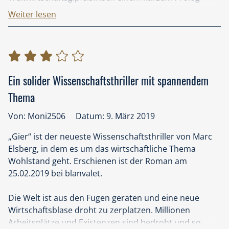
beginnt sofort die dramatische Handlung. Das Auto
Weiter lesen
des renommierten Nobelpreisträgers Herbert
Thompson wird gehakt und ein schrecklicher Unfall
inszeniert. Der einzige, zufällige Zeuge ist der junge
Altenpfleger Jan Wutte, welcher dann genau deshalb
gejagt wird…
Ein solider Wissenschaftsthriller mit spannendem
Thema
Jan Wutte und seine Helfer versuchen die Formel zu
finden und zu retten, welche Wohlstand für die
Von: Moni2506
Datum: 9. März 2019
gesamte Menschheit verspricht. Diese Formel soll
angeblich die Wirtschaft revolutionieren und allen
„Gier“ ist der neueste Wissenschaftsthriller von Marc
Menschen weltweit ein anständiges Leben
Elsberg, in dem es um das wirtschaftliche Thema
ermöglichen. Deshalb werden die Thrillerelemente des
Wohlstand geht. Erschienen ist der Roman am
Romans immer wieder mit sozial und
25.02.2019 bei blanvalet.
wirtschaftspolitischen Informationen sowie
Wahrscheinlichkeitsberechnungen verflochten. Genau
Die Welt ist aus den Fugen geraten und eine neue
das macht die Bücher von Elsberg aus und das hat mir
Wirtschaftsblase droht zu zerplatzen. Millionen
auch diesmal sehr gut gefallen. Allerdings fand ich den
Arbeitsplätze und Existenzen sind bedroht und so