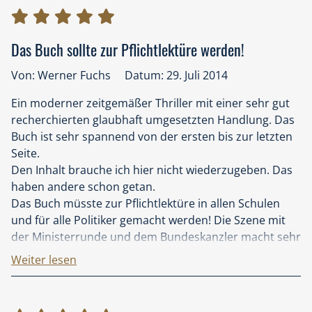
zu Freunden oder Verwandten fahren sollte. In
„Blackout“ fällt der Strom über Tage aus, europaweit,
fast flächendeckend. .. Keine Chance auf Hilfe vom
Das Buch sollte zur Pflichtlektüre werden!
Nachbarn….
Von: Werner Fuchs
Datum: 29. Juli 2014
Was mich besonders gefesselt hat, war der
Ein moderner zeitgemäßer Thriller mit einer sehr gut
reportageartige Stil zu Beginn. Elsberg springt
recherchierten glaubhaft umgesetzten Handlung. Das
innerhalb Europas zu verschiedenen Schauplätzen,
Buch ist sehr spannend von der ersten bis zur letzten
zeigt aus verschiedensten Perspektiven die ersten
Seite.
Auswirkungen des Stromausfalls. Da ist der
Den Inhalt brauche ich hier nicht wiederzugeben. Das
unvermeidliche Unfall, weil die Ampeln nicht
haben andere schon getan.
funktionieren. Ein paar Freundinnen sind unterwegs in
Das Buch müsste zur Pflichtlektüre in allen Schulen
den Skiurlaub und stranden an einer Tankstelle. Der
und für alle Politiker gemacht werden! Die Szene mit
Mitarbeiter im Kraftwerk bemerkt, dass mit „seinen“
der Ministerrunde und dem Bundeskanzler macht sehr
Generatoren, die er kennt wie seine Westentasche,
deutlich wie überfordert viele der „Staatslenker“ in
etwas nicht stimmt. Journalisten begeben sich auf die
Weiter lesen
einem solchen Falle sind. Die Jugend muss sich
Suche nach Meinungen, Stimmungen und
darüber im Klaren sein, mit welchen latenten
Einschaltquoten (die bald so nebensächlich sein
Bedrohungen durch die moderne Technik und auch
werden). Politiker berufen Krisenstäbe ein, als ihnen