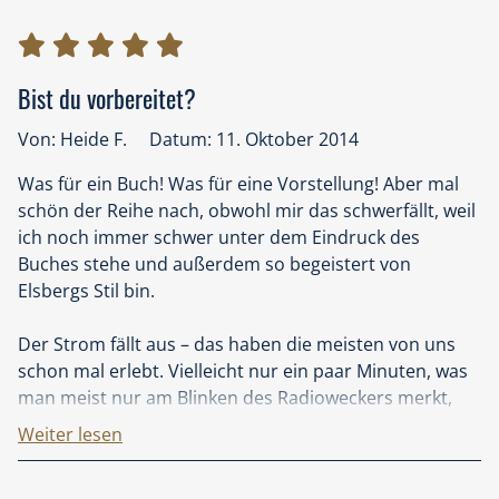
Bist du vorbereitet?
Von: Heide F.
Datum: 11. Oktober 2014
Was für ein Buch! Was für eine Vorstellung! Aber mal
schön der Reihe nach, obwohl mir das schwerfällt, weil
ich noch immer schwer unter dem Eindruck des
Buches stehe und außerdem so begeistert von
Elsbergs Stil bin.
Der Strom fällt aus – das haben die meisten von uns
schon mal erlebt. Vielleicht nur ein paar Minuten, was
man meist nur am Blinken des Radioweckers merkt,
vielleicht ein paar Stunden, in denen man sich ganz
Weiter lesen
romantisch mit Kerzenlicht behilft. So weit so gut. Fällt
der Strom für längere Zeit aus, überlegt man, ob man