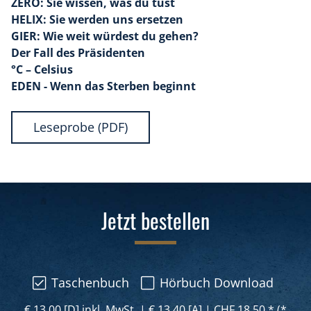
ZERO: Sie wissen, was du tust
HELIX: Sie werden uns ersetzen
GIER: Wie weit würdest du gehen?
Der Fall des Präsidenten
°C – Celsius
EDEN - Wenn das Sterben beginnt
Leseprobe (PDF)
Jetzt bestellen
Taschenbuch
Hörbuch Download
€ 13,00 [D] inkl, MwSt,
|
€ 13,40 [A]
|
CHF 18,50 * (*