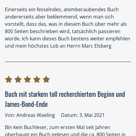
Ein kleiner Stromausfall - alle kennen das, kramen ein
Einerseits ein fesselndes, atemberaubendes Buch
paar Kerzen vor und denken, es wird wohl gleich
andererseits aber beklemmend, wenn man sich
wieder gehen. Aber was, wenn nicht? Und genau das
vorstellt, dass das, was in diesem Buch über mehr als
wird hier sehr drastisch beschrieben, keine schöne
800 Seiten beschrieben wird, tatsächlich passieren
Vorstellung. Lassen die Menschen wirklich so schnell
würde. Ich kann dieses Buch bestens weiter empfehlen
jegliches Mitgefühl, jegliche Hilfsbereitschaft, jegliches
und mein höchstes Lob an Herrn Marc Elsberg
Miteinander den Bach runtergehen, werden sie
innerhalb von Tagen zu Monstern, die für ihren
eigenen Vorteil, für ihr Überleben, über Leichen gehen.
Nun wahrscheinlich ist das nicht weit hergeholt,
Experimente, die uns die weniger schönen Seiten
unserer sogenannten Menschlichkeit vor Augen
führen, gab es ja schon. Ich jedenfalls hoffe, die
Buch mit starkem toll recherchiertem Beginn und
Stromerzeuger und -verteiler dieser Welt lesen dieses
James-Bond-Ende
Buch, machen sich viele Gedanken und handeln im
positiven Sinne. Und nicht im Sinne von
Von: Andreas Waeling
Datum: 3. Mai 2021
Sicherheitsmaßnahmen für Katastrophen, die zu 99,5
Bin kein Buchleser, zum ersten Mal seit Jahren
% nicht eintreten, braucht man nicht. Denn dass auch
überhaupt ein Buch gelesen und die ca. 800 Seiten in
die 0,5 % eintreten können, hat der Sturm Catrina vor