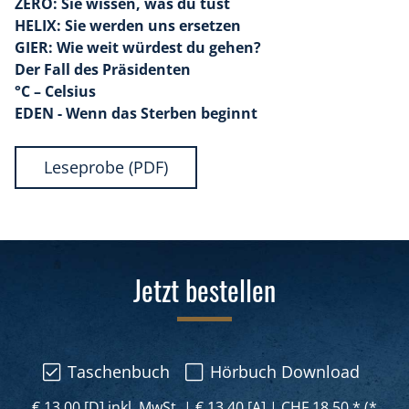
ZERO: Sie wissen, was du tust
HELIX: Sie werden uns ersetzen
GIER: Wie weit würdest du gehen?
Der Fall des Präsidenten
°C – Celsius
EDEN - Wenn das Sterben beginnt
Leseprobe (PDF)
Jetzt bestellen
Taschenbuch
Hörbuch Download
€ 13,00 [D] inkl, MwSt,
|
€ 13,40 [A]
|
CHF 18,50 * (*