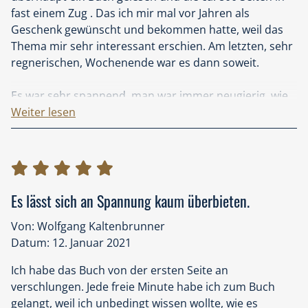
fast einem Zug . Das ich mir mal vor Jahren als
Jahren eindeutig belegt und auch die Folgen, die es hat,
Geschenk gewünscht und bekommen hatte, weil das
wenn man nicht vorbereitet ist. Und das Gewäsch über
Thema mir sehr interessant erschien. Am letzten, sehr
das wir haben alles im Griff kennt man auch
regnerischen, Wochenende war es dann soweit.
spätestens seit Fukuschima. Nein, haltet auch die
schlimmste Katastrophe für möglich und wappnet
Es war sehr spannend, man war immer neugierig, wie
euch - ihr könntet die Welt retten.
es weiterging. Gerade bei der vermutlich
Weiter lesen
realitätsnahen Beschreibung der ersten zwei, drei Tage
nach den ersten Stromausfällen wurde mir innerlich
sehr warm und an ruhiges Einschlafen war nicht zu
denken. Ich hatte den Eindruck, dass das Geschehen
genau so passieren könnte. Unheimlich. Und weil
Es lässt sich an Spannung kaum überbieten.
vieles ohne vorherige gründliche Recherche nicht
Von: Wolfgang Kaltenbrunner
hätte beschrieben werden können. Großes Lob an den
Datum: 12. Januar 2021
Autor.
Im Laufe der Geschichte jedoch wird es doch immer
Ich habe das Buch von der ersten Seite an
unglaubwürdiger. Der Held der Geschichte, Piero
verschlungen. Jede freie Minute habe ich zum Buch
Manzano, löst IT-Problemstellungen in kurzer Zeit, was
gelangt, weil ich unbedingt wissen wollte, wie es