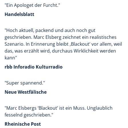
Fazit: Alle, die mich darin bestärkt haben, dieses Buch
"Ein Apologet der Furcht."
endlich zu lesen, hatten Recht!
Handelsblatt
"Hoch aktuell, packend und auch noch gut
geschrieben. Marc Elsberg zeichnet ein realistisches
Szenario. In Erinnerung bleibt ‚Blackout‘ vor allem, weil
das, was erzählt wird, durchaus Wirklichkeit werden
kann"
rbb Inforadio Kulturradio
"Super spannend."
Neue Westfälische
"Marc Elsbergs ‘Blackout’ ist ein Muss. Unglaublich
fesselnd geschrieben."
Rheinische Post