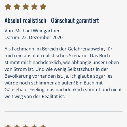
pflegen, aber immerhin Strom, Heizung, Telefon,
Internet und die notwendigen Einkaufsmöglichkeien
zur Verfügung stehen, bringt das ganz neue Aspekte
Absolut realistisch - Gänsehaut garantiert
auf das Thema. Uns geht es im Lookdown immer noch
sehr gut, es könnte viel schlimmer sein.
Von: Michael Weingärtner
Aber: ich glaube nicht, dass man schon nach 8 Tagen
Datum: 22. Dezember 2020
eine staatlich organisierte Lebensmittelverteilung
Als Fachmann im Bereich der Gefahrenabwehr, für
benötigt. Unsereins hätte da schon mal den Grill im
mich ein absolut realistisches Szenario. Das Buch
Garten angeschmissen. Im Februar hätte man doch
stimmt mich nachdenklich, wie abhängig unser Leben
über Schnee und Regentonne Wasser gezapft? Klar, in
von Strom ist. Und wie wenig Selbstschutz in der
dichten Innenstädte schwierig.
Bevölkerung vorhanden ist. Ja, ich glaube sogar, es
Außerdem fand ich es unglaubwürdig, dass
würde noch schlimmer ablaufen! Ein Buch mit
Rinderhälften in einem Laster gleich ein Tag nach
Gänsehaut-Feeling, das nachdenklich stimmt und nicht
Stromausfall verdorben sein sollen
weit weg von der Realität ist.
Und dass schon am Tag 7 der Schwarzmarkt so
unverholen anlaufen soll.... ich weiß nicht so recht.
Ausgesprochen gut fand ich, dass bei den
Krisenstäben auch Soziologe*innen eingebunden
waren. Das ist bestimmt gut, auch die Anwesenheit