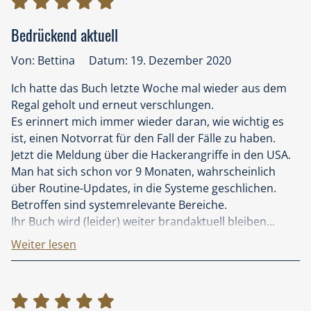
von Philosoph*innen hätten eine Berechtigung!
Auch wenn das Buch schon 8 Jahe alt ist, hatte ich es
Bedrückend aktuell
sehr spannend empfunden. Ich werde demnächst die
Empfehlungen für diindividuelle Vorbereitung zum
Von: Bettina
Datum: 19. Dezember 2020
Katastrophenschutz beherzigen!
Ich hatte das Buch letzte Woche mal wieder aus dem
Herzlichen Dank für die Anregungungen
Regal geholt und erneut verschlungen.
Monika Sertl
Es erinnert mich immer wieder daran, wie wichtig es
ist, einen Notvorrat für den Fall der Fälle zu haben.
Jetzt die Meldung über die Hackerangriffe in den USA.
Man hat sich schon vor 9 Monaten, wahrscheinlich
über Routine-Updates, in die Systeme geschlichen.
Betroffen sind systemrelevante Bereiche.
Ihr Buch wird (leider) weiter brandaktuell bleiben...
Im aktualisierten Nachwort meiner Ausgabe schreiben
Weiter lesen
Sie von Ihrer Hoffnung, die Realität werde sich beim
Einholen Ihrer Fiktion mit den Ereignissen in
Fukushima und dem Stuxnet- Wurm zufrieden geben.
Wir leben wahrhaftig in „interessanten“ Zeiten.