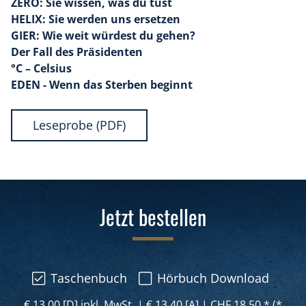
ZERO: Sie wissen, was du tust
HELIX: Sie werden uns ersetzen
GIER: Wie weit würdest du gehen?
Der Fall des Präsidenten
°C – Celsius
EDEN - Wenn das Sterben beginnt
Leseprobe (PDF)
Jetzt bestellen
Taschenbuch
Hörbuch Download
€ 13,00 [D] inkl, MwSt,
|
€ 13,40 [A]
|
CHF 18,50 * (*