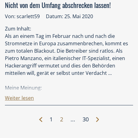
Nicht von dem Umfang abschrecken lassen!
Von: scarlett59
Datum: 25. Mai 2020
Zum Inhalt:
Als an einem Tag im Februar nach und nach die
Stromnetze in Europa zusammenbrechen, kommt es
zum totalen Blackout. Die Betreiber sind ratlos. Als
Pietro Manzano, ein italienischer IT-Spezialist, einen
Hackerangriff vermutet und dies den Behörden
mitteilen will, gerät er selbst unter Verdacht ...
Meine Meinung:
Weiter lesen
Es ist m.E. ein „typischer Elsberg“, der sich durch die
Mischung von fiktivem Thriller und echtem
Faktenwissen auszeichnet. Und obwohl ich so etwas
1
2
...
30
mag, habe mich doch zunächst durch das erste Drittel
„quälen“ müssen, bevor ich in der Story