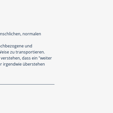
enschlichen, normalen
 sachbezogene und
eise zu transportieren.
 verstehen, dass ein "weiter
nur irgendwie überstehen
g" ist wahrscheinlich der