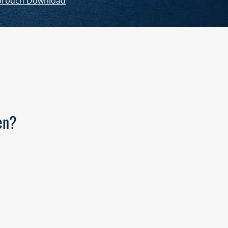
rbuch Download
en?