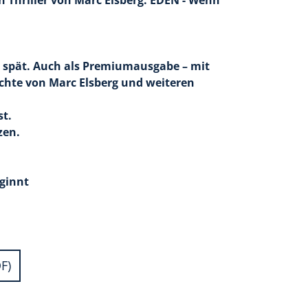
n Thriller von Marc Elsberg: EDEN - Wenn
 spät. Auch als Premiumausgabe – mit
ichte von Marc Elsberg und weiteren
st.
zen.
ginnt
F)