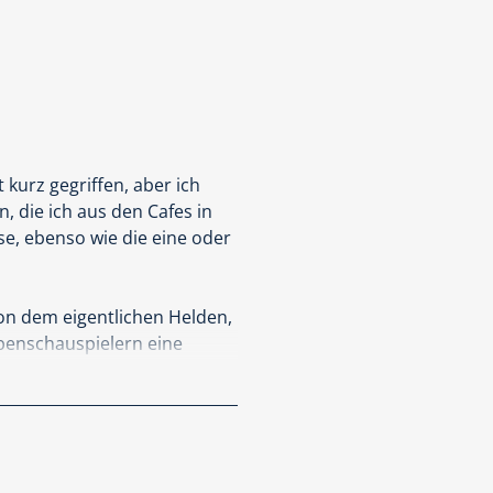
kurz gegriffen, aber ich
, die ich aus den Cafes in
se, ebenso wie die eine oder
on dem eigentlichen Helden,
ebenschauspielern eine
men, der seiner Intuition
Realitätsnahe, wie einige
hreibe aus Erfahrung. Viele