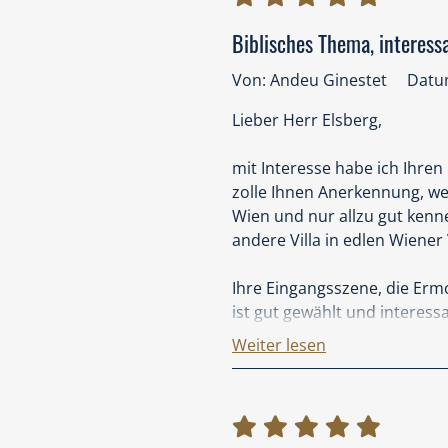
Biblisches Thema, interessa
Von: Andeu Ginestet
Datum
Lieber Herr Elsberg,
mit Interesse habe ich Ihren
zolle Ihnen Anerkennung, wei
Wien und nur allzu gut kenne
andere Villa in edlen Wiener V
Ihre Eingangsszene, die Er
ist gut gewählt und interess
primäre Rolle zukommt. Den 
Weiter lesen
folgt, finde ich gut. Wenigste
andere Szenen. Politisch akt
andere Elemente sind dem 