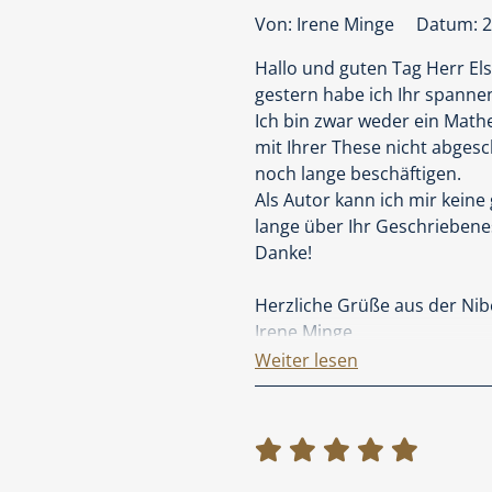
Die Kopplung von Gier, Mathe
Von: Irene Minge
Datum: 2
können Ihnen sicher viele Hi
Resonanz gebettet zusammenp
Hallo und guten Tag Herr El
schreiben, sondern Themen 
gestern habe ich Ihr spanne
Kooperation exemplarisch is
Ich bin zwar weder ein Mathe
ausgelutscht ist. In Zusamm
mit Ihrer These nicht abges
noch lange beschäftigen.
Andere Autoren arbeiten eb
Als Autor kann ich mir kein
die in der Noossphäre zu
lange über Ihr Geschrieben
Danke!
Gehen wir davon aus, ander
interessant ist und als Ro
Herzliche Grüße aus der Ni
zu artikulieren.
Irene Minge
Weiter lesen
Ich wünsche Ihnen weitere kr
Andreu Ginestet