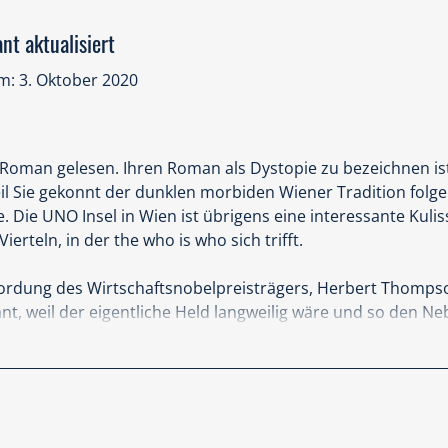
nt aktualisiert
: 3. Oktober 2020
 Roman gelesen. Ihren Roman als Dystopie zu bezeichnen ist 
l Sie gekonnt der dunklen morbiden Wiener Tradition folgen
. Die UNO Insel in Wien ist übrigens eine interessante Kulis
ierteln, in der the who is who sich trifft.
mordung des Wirtschaftsnobelpreisträgers, Herbert Thomps
ant, weil der eigentliche Held langweilig wäre und so den N
18 jährigen angehenden Krankenpfleger als Leitfigur zu neh
ns einer, der seiner Intuition folgt. Die erste Mordszene ist 
ive Personen erleben oft genug ähnliche Szenen, und ich sc
Genre Roman zuzuschreiben.