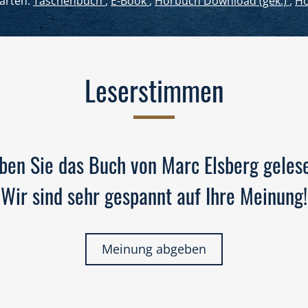
arten:
Taschenbuch
,
E-Book
,
Hörbuch Download (gek.)
,
Hö
Leserstimmen
ben Sie das Buch von Marc Elsberg geles
Wir sind sehr gespannt auf Ihre Meinung!
Meinung abgeben