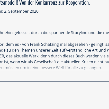
tsmodell! Von der Konkurrenz zur Kooperation.
: 2. September 2020
 ohnehin gefesselt durch die spannende Storyline und die m
tor, dem es - von Frank Schätzing mal abgesehen - gelingt,
nde zu den Themen unserer Zeit auf verständliche Art und W
IER, das aktuelle Werk, denn durch dieses Buch werden viele
r ist, wenn wir als Gesellschaft die aktuellen Krisen nicht 
en müssen um in eine bessere Welt für alle zu gelangen.
onswirtschaft erreichen wir mit weniger Aufwand mehr Ertra
aller Zukunft.