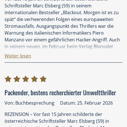
Schriftsteller Marc Elsberg (59) in seinem
internationalen Bestseller „Blackout. Morgen ist es zu
spät“ die verheerenden Folgen eines europaweiten
Stromausfalls. Ausgangspunkt des Thrillers war die
Warnung des italienischen Informatikers Piero
Manzano vor einem gefährlichen Hacker-Angriff. Auch
in seinem neuen, im Februar beim Verlag Blanvalet
veröffentlichten Wissenschaftsthriller „Eden. Wenn das
Weiter lesen
Sterben beginnt“ ist es wieder Piero Manzano als
Entwickler einer hoch entwickelten Künstlichen
Intelligenz (KI), der aufgrund der Auswertung weltweit
verfügbarer Daten und daraus sich ergebender
Prognosen vor schwersten Umweltschäden warnt, die
Packender, bestens recherchierter Umweltthriller
sich zu einer globalen Katastrophe mit unabsehbaren
Folgen entwickeln können.
Von: Buchbesprechung
Datum: 25. Februar 2026
Schon das für einen Roman ungewöhnliche Titelbild,
REZENSION – Vor fast 15 Jahren schilderte der
auf dem der nur schwach erkennbare Titel „Eden“ mit
österreichische Schriftsteller Marc Elsberg (59) in
einem dicken giftgelben X unkenntlich gemacht ist,