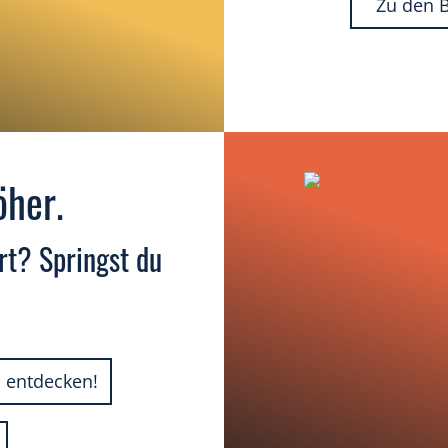
Zu den 
öher.
t? Springst du
 entdecken!