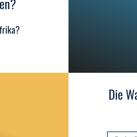
ten?
frika?
Die Wa