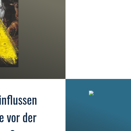
influssen
e vor der