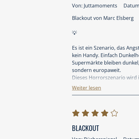
In dieser Ausgabe sind auch 
Von: Juttamoments
Datum:
Blackout von Marc Elsberg
💡
Es ist ein Szenario, das Angs
kein Handy. Einfach Dunkelh
Supermärkte bleiben dunkel, 
sondern europaweit.
Dieses Horrorszenario wird 
Der italienische Informatik
Weiter lesen
denn er vermutet einen Hack
E-Mails
Es wird ein Wettlauf mit der
kompletten Zusammenbruch
BLACKOUT
Dieser dicke Wissenschaftsth