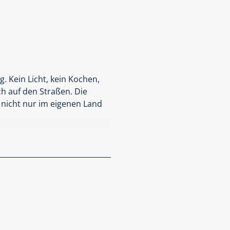
Buchschnitt 😍
g. Kein Licht, kein Kochen,
ch auf den Straßen. Die
, nicht nur im eigenen Land
ommissar Bollard zu warnen,
r erhält plötzlich dubiose
, es bedeutet auch den
iese erschreckende Handlung