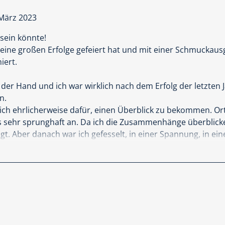
März 2023
 sein könnte!
 seine großen Erfolge gefeiert hat und mit einer Schmucka
iert.
 der Hand und ich war wirklich nach dem Erfolg der letzten
n.
e ich ehrlicherweise dafür, einen Überblick zu bekommen. 
gs sehr sprunghaft an. Da ich die Zusammenhänge überblic
t. Aber danach war ich gefesselt, in einer Spannung, in ei
doch plötzlich im wirklichen Leben auftauchen könne. Marc E
 mit einer Raffinesse dem Leser auf ein Tablett zu servieren,
 die Angst förmlich spürt. Ein Buch, dass mich nachdenkl
wert mitgibt, dass man sich mit den Gedanken mal auseina
on vorbereitet?