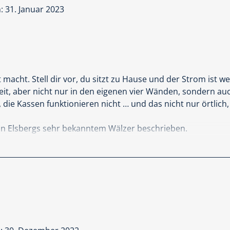
Fotos und Eindrücke der Serie abgebildet. Und der farbige 
 31. Januar 2023
t macht. Stell dir vor, du sitzt zu Hause und der Strom ist we
eit, aber nicht nur in den eigenen vier Wänden, sondern au
die Kassen funktionieren nicht … und das nicht nur örtlich
in Elsbergs sehr bekanntem Wälzer beschrieben.
er Piero Manzano versucht die Behörden und den Europol-K
erangriff. Manzano wird immer tiefer hineingezogen, denn e
 Zeit, denn ohne Strom heißt nicht nur Dunkelheit und Kälte
.
riller ist überaus interessant, zieht uns sehr schnell in d