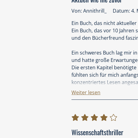
Von: Annithrill_
Datum: 4. 
Ein Buch, das nicht aktueller
Ein Buch, das vor 10 Jahren
und den Bücherfreund faszin
Ein schweres Buch lag mir in
und hatte große Erwartunge
Die ersten Kapitel benötigt
fühlten sich für mich anfan
konzentriertes Lesen angesag
Sorge. dass dieses Szenario 
Weiter lesen
Personen und die Situationen
man diesen Nervenkitzel und
Erachtens jedem einen Mehr
Wärd ihr auf eine Notsituati
Wissenschaftsthriller