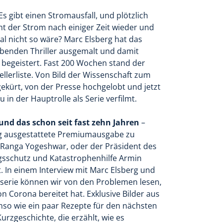
 gibt einen Stromausfall, und plötzlich
t der Strom nach einiger Zeit wieder und
mal nicht so wäre? Marc Elsberg hat das
benden Thriller ausgemalt und damit
 begeistert. Fast 200 Wochen stand der
ellerliste. Von Bild der Wissenschaft zum
kürt, von der Presse hochgelobt und jetzt
 in der Hauptrolle als Serie verfilmt.
und das schon seit fast zehn Jahren
–
g ausgestattete Premiumausgabe zu
e Ranga Yogeshwar, oder der Präsident des
sschutz und Katastrophenhilfe Armin
. In einem Interview mit Marc Elsberg und
serie können wir von den Problemen lesen,
on Corona bereitet hat. Exklusive Bilder aus
enso wie ein paar Rezepte für den nächsten
urzgeschichte, die erzählt, wie es