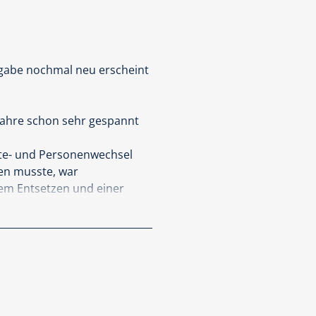
usgabe nochmal neu erscheint
 Jahre schon sehr gespannt
Orte- und Personenwechsel
ken musste, war
nem Entsetzen und einer
lsberg versteht es, die
 dass alles greifbar ist und
ich gemacht hat…und meines
ndersetzt.